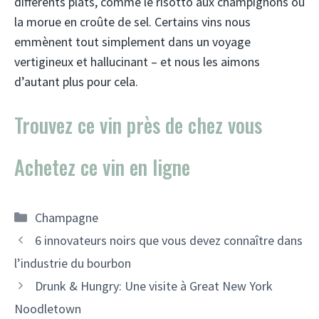
différents plats, comme le risotto aux champignons ou
la morue en croûte de sel. Certains vins nous
emmènent tout simplement dans un voyage
vertigineux et hallucinant – et nous les aimons
d’autant plus pour cela.
Trouvez ce vin près de chez vous
Achetez ce vin en ligne
Catégories
Champagne
Navigation
6 innovateurs noirs que vous devez connaître dans
des
l’industrie du bourbon
articles
Drunk & Hungry: Une visite à Great New York
Noodletown