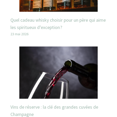
Quel cadeau whisky choisir pour un père qui aime
les spiritueux d’exception ?
23 mai 2026
Vins de réserve : la clé des grandes cuvées de
Champagne