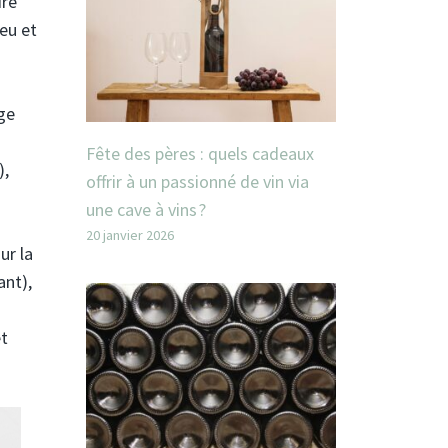
ire
feu et
ge
Fête des pères : quels cadeaux
),
offrir à un passionné de vin via
une cave à vins ?
20 janvier 2026
ur la
ant),
et