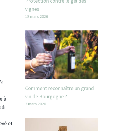
Protection contre le gel des
vignes
18 mars 2026
fs
Comment reconnaître un grand
vin de Bourgogne ?
e à
2 mars 2026
s à
evé et