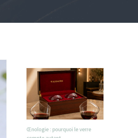
Œnologie : pourquoi le verre
compte autant