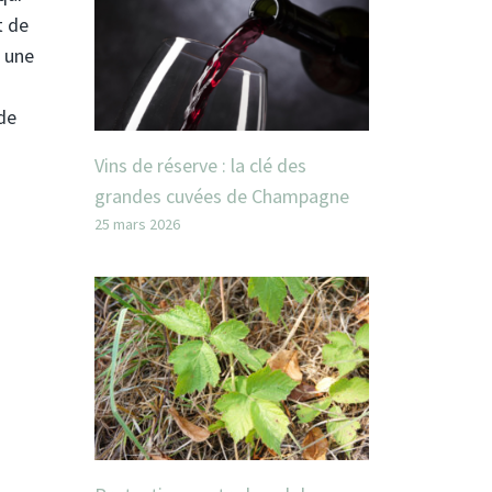
t de
 une
 de
Vins de réserve : la clé des
grandes cuvées de Champagne
25 mars 2026