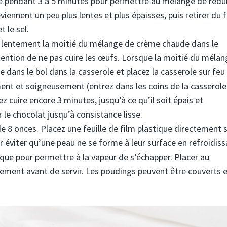
ire pendant 3 à 5 minutes pour permettre au mélange de rédu
iennent un peu plus lentes et plus épaisses, puis retirer du 
t le sel.
 lentement la moitié du mélange de crème chaude dans le
ention de ne pas cuire les œufs. Lorsque la moitié du mélan
e dans le bol dans la casserole et placez la casserole sur feu
nt et soigneusement (entrez dans les coins de la casserole
z cuire encore 3 minutes, jusqu’à ce qu’il soit épais et
r le chocolat jusqu’à consistance lisse.
e 8 onces. Placez une feuille de film plastique directement s
 éviter qu’une peau ne se forme à leur surface en refroidiss
ique pour permettre à la vapeur de s’échapper. Placer au
ètement avant de servir. Les poudings peuvent être couverts 