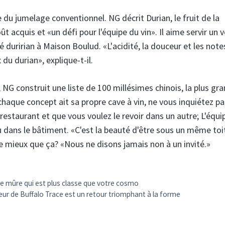
 du jumelage conventionnel. NG décrit Durian, le fruit de la
acquis et «un défi pour l'équipe du vin». Il aime servir un v
é duririan à Maison Boulud. «L'acidité, la douceur et les note
du durian», explique-t-il.
NG construit une liste de 100 millésimes chinois, la plus gr
chaque concept ait sa propre cave à vin, ne vous inquiétez pa
staurant et que vous voulez le revoir dans un autre; L'équi
ù dans le bâtiment. «C'est la beauté d'être sous un même toi
re mieux que ça? «Nous ne disons jamais non à un invité.»
de mûre qui est plus classe que votre cosmo
sœur de Buffalo Trace est un retour triomphant à la forme