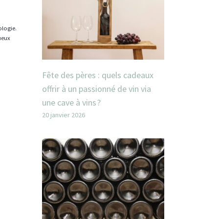
ologie.
tueux
Fête des pères : quels cadeaux
offrir à un passionné de vin via
une cave à vins ?
20 janvier 2026