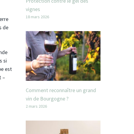
Protection contre le gel des
vignes
18 mars 2026
erre
s de
ande
s si
pe est
t –
Comment reconnaître un grand
vin de Bourgogne ?
2 mars 2026