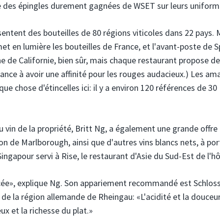
e des épingles durement gagnées de WSET sur leurs uniform
ésentent des bouteilles de 80 régions viticoles dans 22 pays. 
met en lumière les bouteilles de France, et l'avant-poste de 
ne de Californie, bien sûr, mais chaque restaurant propose d
ance à avoir une affinité pour les rouges audacieux.) Les am
chose d'étincelles ici: il y a environ 120 références de 30
du vin de la propriété, Britt Ng, a également une grande offre
n de Marlborough, ainsi que d'autres vins blancs nets, à po
Singapour servi à Rise, le restaurant d'Asie du Sud-Est de l'hô
icée», explique Ng. Son appariement recommandé est Schlos
re de la région allemande de Rheingau: «L'acidité et la douceu
eux et la richesse du plat.»