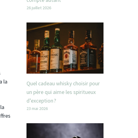
26 juillet 2026
s
a la
Quel cadeau whisky choisir pour
un père qui aime les spiritueux
d’exception ?
la
23 mai 2026
ffres