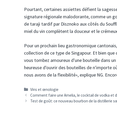
Pourtant, certaines assiettes défient la sagesse
signature régionale malodorante, comme un goût 
de taraji tardif par Disznoko aux côtés du Souffl
miel du vin complètent la douceur et le crémeux 
Pour un prochain lieu gastronomique cantonais, 
collection de ce type de Singapour. Et bien que 
vous tombez amoureux d'une bouteille dans un re
heureuse d'ouvrir des bouteilles de n'importe o
nous avons de la flexibilité», explique NG. Enco
Catégories
Vins et œnologie
Navigation
Comment faire une Amelia, le cocktail de vodka et 
des
Test de goût: ce nouveau bourbon de la distillerie 
articles