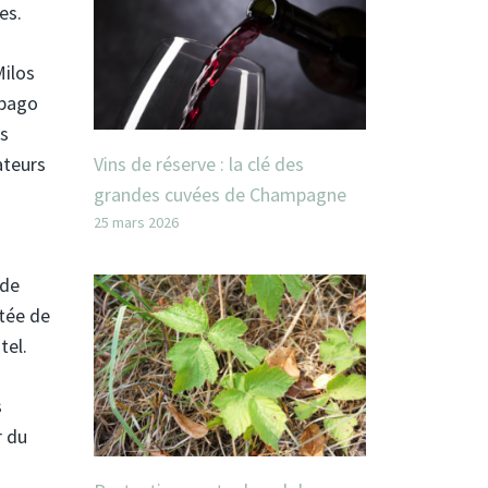
es.
Milos
Spago
es
Vins de réserve : la clé des
ateurs
grandes cuvées de Champagne
25 mars 2026
 de
rtée de
tel.
s
r du