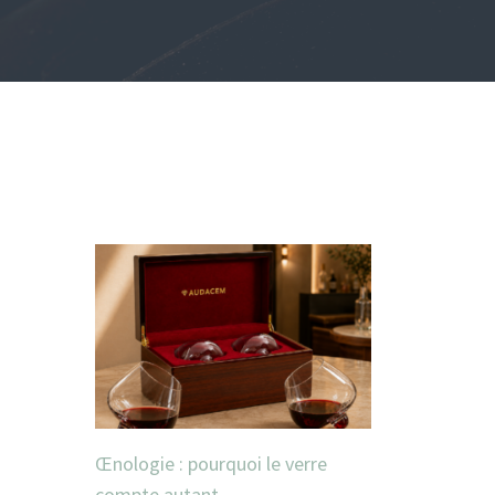
Œnologie : pourquoi le verre
compte autant