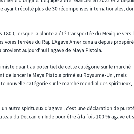
stillerie d’origine. L'équipe a été relancée en 2022 et a depui
 ayant récolté plus de 30 récompenses internationales, do
s 1800, lorsque la plante a été transportée du Mexique vers l
er les voies ferrées du Raj. L'Agave Americana a depuis prospéré
ù provient aujourd'hui l'agave de Maya Pistola.
imiste quant au potentiel de cette catégorie sur le marché
nt de lancer le Maya Pistola primé au Royaume-Uni, mais
ute nouvelle catégorie sur le marché mondial des spiritueux,
 un autre spiritueux d'agave ; c'est une déclaration de puret
lateau du Deccan en Inde pour être à la fois 100 % agave et 