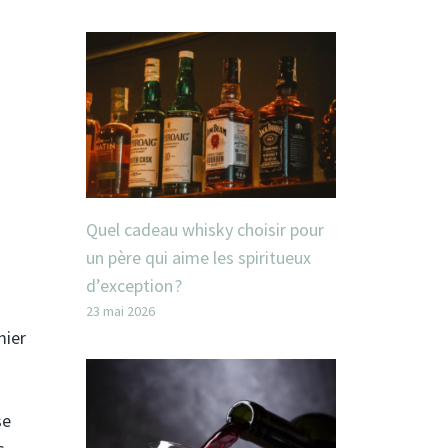
Quel cadeau whisky choisir pour
un père qui aime les spiritueux
d’exception ?
23 mai 2026
mier
se