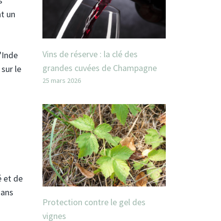
s
nt un
Vins de réserve : la clé des
'Inde
grandes cuvées de Champagne
 sur le
25 mars 2026
é et de
sans
Protection contre le gel des
vignes