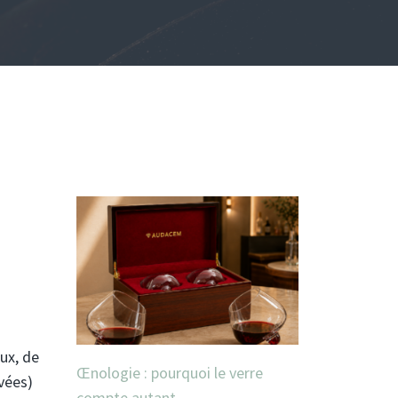
ux, de
Œnologie : pourquoi le verre
vées)
compte autant