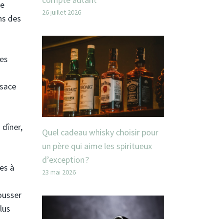
ne
26 juillet 2026
ns des
des
lsace
 dîner,
Quel cadeau whisky choisir pour
un père qui aime les spiritueux
d’exception ?
es à
23 mai 2026
ousser
lus