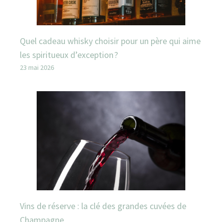
Quel cadeau whisky choisir pour un père qui aime
les spiritueux d’exception ?
23 mai 2026
Vins de réserve : la clé des grandes cuvées de
Champagne