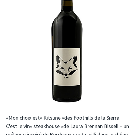
«Mon choix est« Kitsune »des Foothills de la Sierra.
C'est le vin« steakhouse »de Laura Brennan Bissell – un
mélange inspiré de Bordeaux droit vieilli dans le chêne