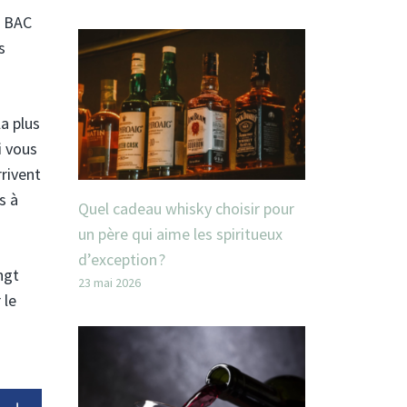
u BAC
s
la plus
i vous
rrivent
s à
Quel cadeau whisky choisir pour
un père qui aime les spiritueux
d’exception ?
ngt
23 mai 2026
 le