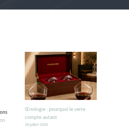
Œnologie : pourquoi le verre
vons
compte autant
ion
26 juillet 2026