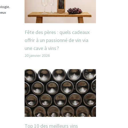
ologie.
tueux
Fête des pères : quels cadeaux
offrir à un passionné de vin via
une cave à vins ?
20 janvier 2026
Top 10 des meilleurs vins