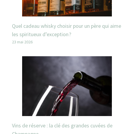
Quel cadeau whisky choisir pour un père qui aime
les spiritueux d’exception ?
23 mai 2026
Vins de réserve : la clé des grandes cuvées de
Champagne