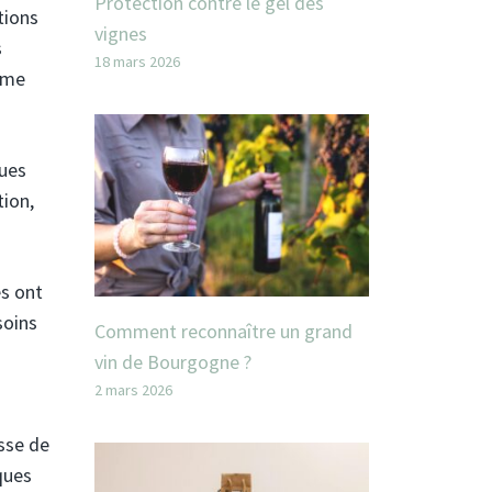
Protection contre le gel des
tions
vignes
s
18 mars 2026
même
ques
tion,
es ont
soins
Comment reconnaître un grand
vin de Bourgogne ?
2 mars 2026
isse de
ques