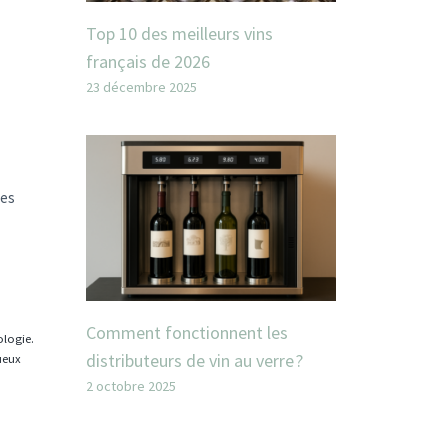
Top 10 des meilleurs vins
français de 2026
23 décembre 2025
ges
Comment fonctionnent les
ologie.
distributeurs de vin au verre ?
tueux
2 octobre 2025