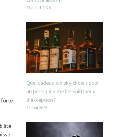
26 juillet 2026
Quel cadeau whisky choisir pour
un père qui aime les spiritueux
d’exception ?
 forte
23 mai 2026
ilité
aisse