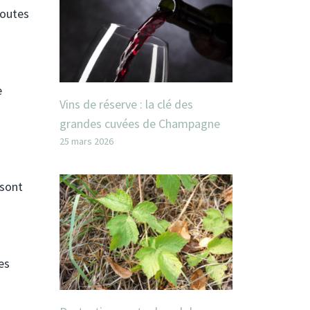
toutes
e
Vins de réserve : la clé des
grandes cuvées de Champagne
25 mars 2026
 sont
es