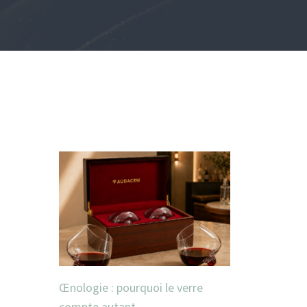
Œnologie : pourquoi le verre
compte autant