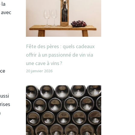
 la
 avec
Fête des pères : quels cadeaux
offrir à un passionné de vin via
une cave à vins ?
 ce
20 janvier 2026
aussi
rises
a