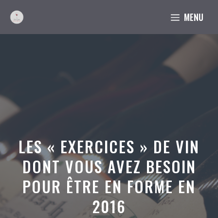
Aller
MENU
au
contenu
LES « EXERCICES » DE VIN
DONT VOUS AVEZ BESOIN
POUR ÊTRE EN FORME EN
2016