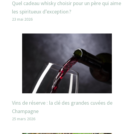
Quel cadeau whisky choisir pour un père qui aime
les spiritueux d’exception ?
23 mai 2026
Vins de réserve : la clé des grandes cuvées de
Champagne
25 mars 2026