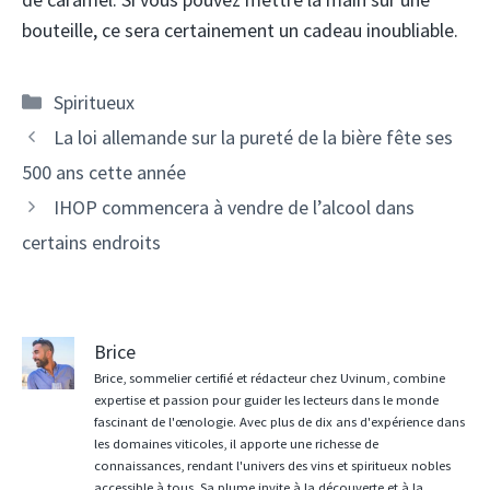
bouteille, ce sera certainement un cadeau inoubliable.
Catégories
Spiritueux
Navigation
La loi allemande sur la pureté de la bière fête ses
des
500 ans cette année
articles
IHOP commencera à vendre de l’alcool dans
certains endroits
Brice
Brice, sommelier certifié et rédacteur chez Uvinum, combine
expertise et passion pour guider les lecteurs dans le monde
fascinant de l'œnologie. Avec plus de dix ans d'expérience dans
les domaines viticoles, il apporte une richesse de
connaissances, rendant l'univers des vins et spiritueux nobles
accessible à tous. Sa plume invite à la découverte et à la