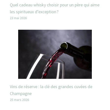
Quel cadeau whisky choisir pour un père qui aime
les spiritueux d’exception ?
23 mai 2026
Vins de réserve : la clé des grandes cuvées de
Champagne
25 mars 2026