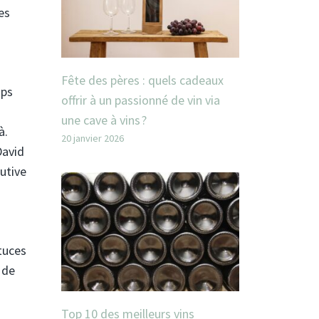
es
Fête des pères : quels cadeaux
mps
offrir à un passionné de vin via
une cave à vins ?
à.
20 janvier 2026
David
utive
tuces
 de
Top 10 des meilleurs vins