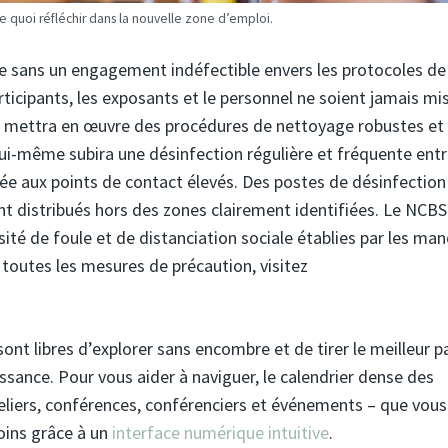
e quoi réfléchir dans la nouvelle zone d’emploi.
uire sans un engagement indéfectible envers les protocoles de
rticipants, les exposants et le personnel ne soient jamais mi
e mettra en œuvre des procédures de nettoyage robustes et 
 lui-même subira une désinfection régulière et fréquente entr
dée aux points de contact élevés. Des postes de désinfection
t distribués hors des zones clairement identifiées. Le NCBS
té de foule et de distanciation sociale établies par les ma
toutes les mesures de précaution, visitez
 sont libres d’explorer sans encombre et de tirer le meilleur p
ssance. Pour vous aider à naviguer, le calendrier dense des
teliers, conférences, conférenciers et événements – que vous
soins grâce à un
interface numérique intuitive
.