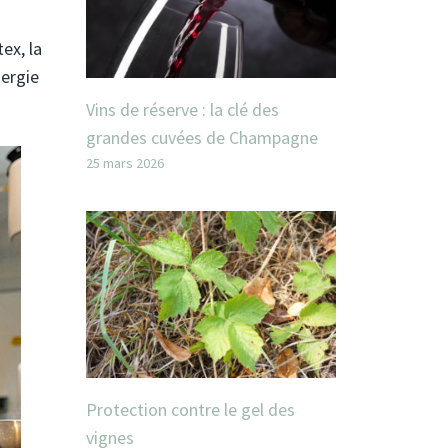
ex, la
nergie
Vins de réserve : la clé des
grandes cuvées de Champagne
25 mars 2026
Protection contre le gel des
vignes