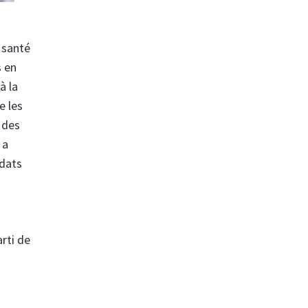
 santé
s en
à la
e les
 des
 a
ndats
arti de