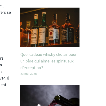
és,
vers se
Quel cadeau whisky choisir pour
rs
un père qui aime les spiritueux
en
d’exception ?
 a
23 mai 2026
er. Il
gent