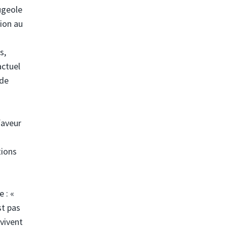
ougeole
tion au
s,
actuel
 de
faveur
tions
 : «
st pas
rvivent