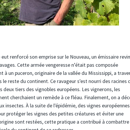
 eut renforcé son emprise sur le Nouveau, un émissaire revi
 ravages. Cette armée vengeresse n’était pas composée
à un puceron, originaire de la vallée du Mississippi, a trave
s le reste du continent. Ce ravageur s'est nourri des racines 
n les deux tiers des vignobles européens. Les vignerons, les
ment cherchaient un remède à ce fléau. Finalement, on a dé
ux insectes. À la suite de l'épidémie, des vignes européennes
ur protéger les vignes des petites créatures et éviter une
origine sont restées, cette pratique a contribué à combattre 
nicole du continent de se redresser.