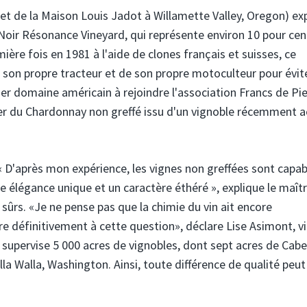
et de la Maison Louis Jadot à Willamette Valley, Oregon) ex
Noir Résonance Vineyard, qui représente environ 10 pour cen
ière fois en 1981 à l'aide de clones français et suisses, ce
 son propre tracteur et de son propre motoculteur pour évite
ier domaine américain à rejoindre l'association Francs de Pi
r du Chardonnay non greffé issu d'un vignoble récemment 
« D'après mon expérience, les vignes non greffées sont capab
 élégance unique et un caractère éthéré », explique le maît
sûrs. «Je ne pense pas que la chimie du vin ait encore
 définitivement à cette question», déclare Lise Asimont, vi
i supervise 5 000 acres de vignobles, dont sept acres de Cab
a Walla, Washington. Ainsi, toute différence de qualité peut