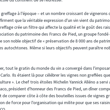
 greffage à l’époque – et un nombre croissant de vignerons d
ffirment que la véritable expression d'un vin vient du patrimo
ffage crée un filtre qui affecte la qualité et le goût des rais
ciation du patrimoine des Francs de Pied, un groupe fondé
e son noble objectif de « préservation de 8 000 ans de patr
ges autochtones. Même si leurs objectifs peuvent paraître nob
er, tout le gratin du monde du vin a convergé dans l'imposa
rlo. Ils étaient là pour célébrer les vignes non greffées qu
culture ». Le chef trois étoiles Michelin Yannick Alléno a servi
Monaco, président d'honneur des Francs de Pied, un dîner com
 de comparer côte à côte des bouteilles issues de vignes gr
ion de force pour l'organisation qui milite pour que ses raisin
SCO.