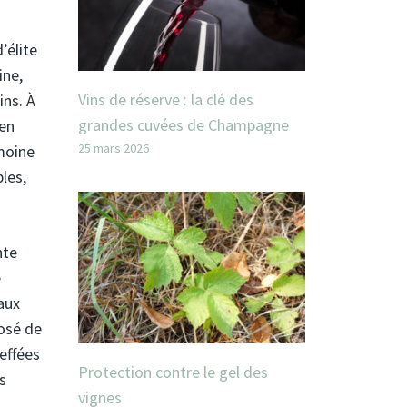
’élite
ine,
Vins de réserve : la clé des
ins. À
grandes cuvées de Champagne
 en
25 mars 2026
imoine
les,
nte
e
 aux
posé de
effées
Protection contre le gel des
s
vignes