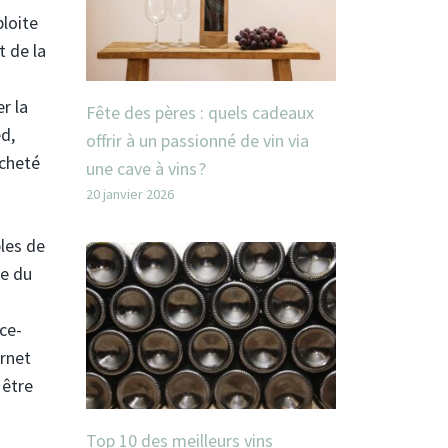
ploite
t de la
r la
Fête des pères : quels cadeaux
ed,
offrir à un passionné de vin via
acheté
une cave à vins ?
20 janvier 2026
les de
re du
ce-
ernet
 être
Top 10 des meilleurs vins