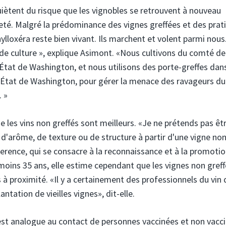
quiètent du risque que les vignobles se retrouvent à nouveau
eté. Malgré la prédominance des vignes greffées et des prat
ylloxéra reste bien vivant. Ils marchent et volent parmi nous.
 de culture », explique Asimont. «Nous cultivons du comté d
'État de Washington, et nous utilisons des porte-greffes dan
 l'État de Washington, pour gérer la menace des ravageurs du
 »
ue les vins non greffés sont meilleurs. «Je ne prétends pas êt
d'arôme, de texture ou de structure à partir d'une vigne no
nference, qui se consacre à la reconnaissance et à la promoti
moins 35 ans, elle estime cependant que les vignes non gref
à proximité. «Il y a certainement des professionnels du vin 
tation de vieilles vignes», dit-elle.
 est analogue au contact de personnes vaccinées et non vacc