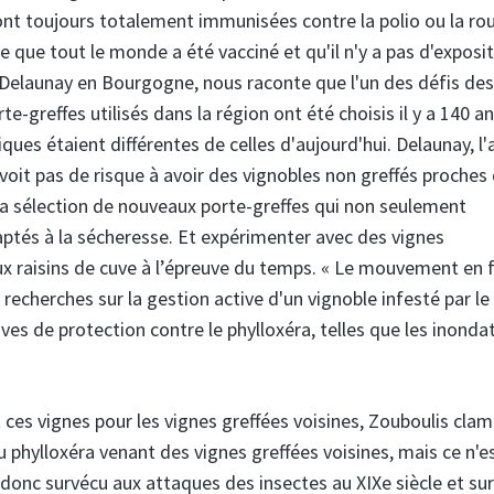
s sont toujours totalement immunisées contre la polio ou la r
e que tout le monde a été vacciné et qu'il n'y a pas d'exposi
d Delaunay en Bourgogne, nous raconte que l'un des défis des
e-greffes utilisés dans la région ont été choisis il y a 140 an
ques étaient différentes de celles d'aujourd'hui. Delaunay, l'
voit pas de risque à avoir des vignobles non greffés proches
à la sélection de nouveaux porte-greffes qui non seulement
aptés à la sécheresse. Et expérimenter avec des vignes
ux raisins de cuve à l’épreuve du temps. « Le mouvement en 
echerches sur la gestion active d'un vignoble infesté par le
ves de protection contre le phylloxéra, telles que les inonda
ces vignes pour les vignes greffées voisines, Zouboulis clame
du phylloxéra venant des vignes greffées voisines, mais ce n'e
t donc survécu aux attaques des insectes au XIXe siècle et su