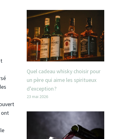
nt
Quel cadeau whisky choisir pour
rsé
un père qui aime les spiritueux
des
d’exception ?
23 mai 2026
couvert
 ont
le