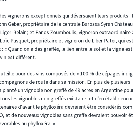
 des vignerons exceptionnels qui déversaient leurs produits :
ohn Geber, propriétaire de la centrale Barossa Syrah Château
ger-Belair ; et Panos Zoumboulis, vigneron extraordinaire 
 Loïc Pasquet, propriétaire et vigneron de Liber Pater, qui es
 : « Quand on a des greffés, le lien entre le sol et la vigne est
vin est différent.
uteille pour des vins composés de « 100 % de cépages indi
s compagnons de route dans sa mission. En plus de plusieurs
 planté un vignoble non greffé de 49 acres en Argentine pou
ous les vignobles non greffés existants et d'en établir enco
entenaires d'avant le phylloxéra devraient être considérés co
 et de nouveaux vignobles sans greffe devraient pouvoir êt
avorables au phylloxéra. »