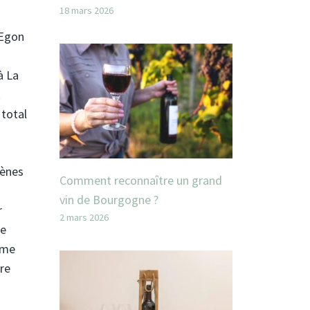
18 mars 2026
 Egon
à La
t
 total
gènes
Comment reconnaître un grand
vin de Bourgogne ?
r
2 mars 2026
re
mme
re