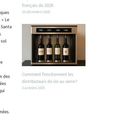
français de 2026
23 décembre 2025
iques
 « Le
e Santa
s
 sol
re
n
Comment fonctionnent les
on des
distributeurs de vin au verre ?
fées
2 octobre 2025
qui
inées.