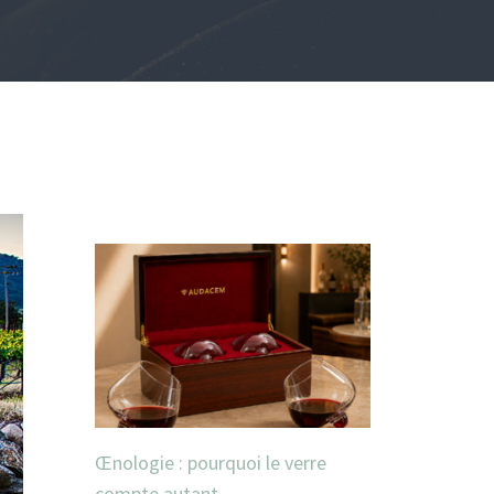
Œnologie : pourquoi le verre
compte autant