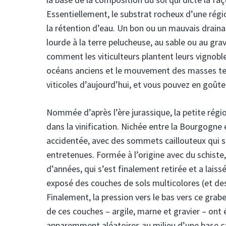
Essentiellement, le substrat rocheux d’une régi
la rétention d’eau. Un bon ou un mauvais drainage
lourde à la terre pelucheuse, au sable ou au grav
comment les viticulteurs plantent leurs vignobles.
océans anciens et le mouvement des masses terr
viticoles d’aujourd’hui, et vous pouvez en goûter
Nommée d’après l’ère jurassique, la petite régi
dans la vinification. Nichée entre la Bourgogne
accidentée, avec des sommets caillouteux qui s
entretenues. Formée à l’origine avec du schiste,
d’années, qui s’est finalement retirée et a lais
exposé des couches de sols multicolores (et des 
Finalement, la pression vers le bas vers ce grabe
de ces couches – argile, marne et gravier – ont
apparemment aléatoires au milieu d’une base ca