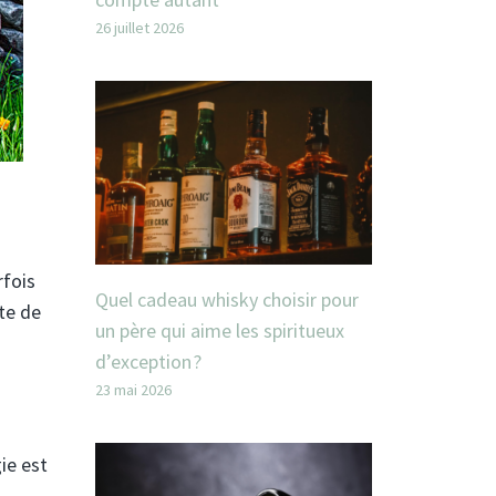
26 juillet 2026
rfois
Quel cadeau whisky choisir pour
te de
un père qui aime les spiritueux
d’exception ?
23 mai 2026
ie est