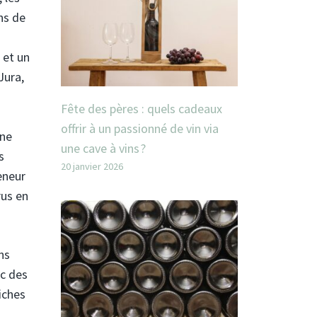
ns de
 et un
Jura,
Fête des pères : quels cadeaux
offrir à un passionné de vin via
une
une cave à vins ?
s
20 janvier 2026
eneur
rus en
ns
ec des
riches