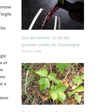
ermine
’argile
 les
Vins de réserve : la clé des
grandes cuvées de Champagne
25 mars 2026
ogie
e et
en
ons
er a
aines