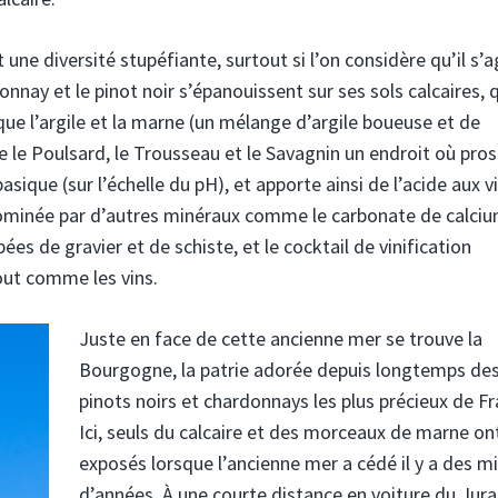
une diversité stupéfiante, surtout si l’on considère qu’il s’a
donnay et le pinot noir s’épanouissent sur ses sols calcaires, 
 que l’argile et la marne (un mélange d’argile boueuse et de
le Poulsard, le Trousseau et le Savagnin un endroit où pros
sique (sur l’échelle du pH), et apporte ainsi de l’acide aux v
est dominée par d’autres minéraux comme le carbonate de calciu
 de gravier et de schiste, et le cocktail de vinification
out comme les vins.
Juste en face de cette ancienne mer se trouve la
Bourgogne, la patrie adorée depuis longtemps de
pinots noirs et chardonnays les plus précieux de Fr
Ici, seuls du calcaire et des morceaux de marne on
exposés lorsque l’ancienne mer a cédé il y a des mi
d’années. À une courte distance en voiture du Jura,