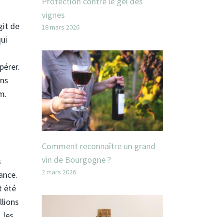
Protection contre le gel des
vignes
git de
18 mars 2026
qui
pérer.
ins
m.
Comment reconnaître un grand
vin de Bourgogne ?
s
2 mars 2026
ance.
t été
llions
 les