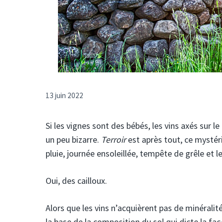
13 juin 2022
Si les vignes sont des bébés, les vins axés sur l
un peu bizarre.
Terroir
est après tout, ce mysté
pluie, journée ensoleillée, tempête de grêle et l
Oui, des cailloux.
Alors que les vins n’acquièrent pas de minérali
la base de la composition du sol qui dicte la f