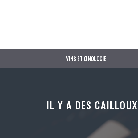
Aller
au
contenu
VINS ET ŒNOLOGIE
IL Y A DES CAILLO