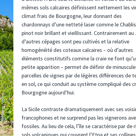
mêmes sols calcaires définissent nettement les vi
climat frais de Bourgogne, leur donnant des
chardonnays d’une netteté laser comme le Chablis
pinot noir brillant et vieillissant. Contrairement au 
d’autres cépages sont peu cultivés et la relative
homogénéité des coteaux calcaires – où d’autres
éléments constitutifs comme la craie ne font qu’
petite apparition – permet de définir de minuscule
parcelles de vignes par de légères différences de t
en sol, ce qui conduit au système compliqué des c
Bourgogne aujourd’hui.
La Sicile contraste dramatiquement avec ses voisi
francophones et ne surprend pas les vignerons av
fossiles. Au lieu de cela, l’île se caractérise par de 
sols volcaniques qui couvrent l’Etna et ses collines