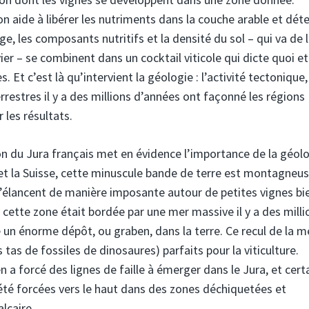
on aide à libérer les nutriments dans la couche arable et dét
, les composants nutritifs et la densité du sol – qui va de l
ier – se combinent dans un cocktail viticole qui dicte quoi et
 Et c’est là qu’intervient la géologie : l’activité tectonique,
estres il y a des millions d’années ont façonné les régions
 les résultats.
on du Jura français met en évidence l’importance de la géol
 et la Suisse, cette minuscule bande de terre est montagneus
’élancent de manière imposante autour de petites vignes bi
 cette zone était bordée par une mer massive il y a des milli
sé un énorme dépôt, ou graben, dans la terre. Ce recul de la m
tas de fossiles de dinosaures) parfaits pour la viticulture.
n a forcé des lignes de faille à émerger dans le Jura, et cert
 été forcées vers le haut dans des zones déchiquetées et
lcaire.