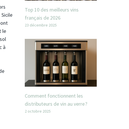
ors
Top 10 des meilleurs vins
 Sicile
français de 2026
sont
23 décembre 2025
 le
sol
c à
 de
Comment fonctionnent les
distributeurs de vin au verre ?
2 octobre 2025