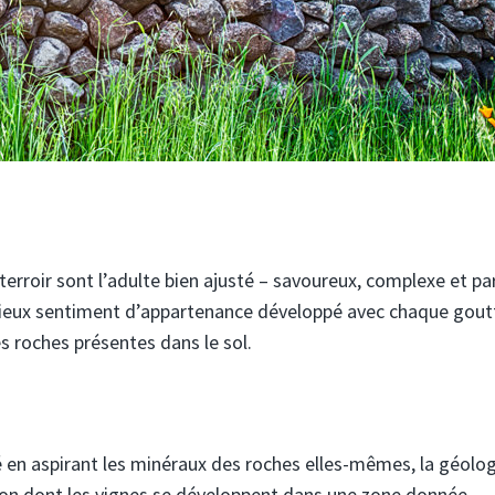
e terroir sont l’adulte bien ajusté – savoureux, complexe et pa
rieux sentiment d’appartenance développé avec chaque gout
es roches présentes dans le sol.
té en aspirant les minéraux des roches elles-mêmes, la géolog
açon dont les vignes se développent dans une zone donnée.