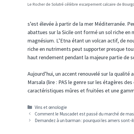
Le Rocher de Solutré célèbre escarpement calcaire de Bourg
s’est élevée à partir de la mer Méditerranée. P
abattues sur la Sicile ont formé un sol riche e
magnésium. L’Etna étant un volcan actif, de nou
riche en nutriments peut supporter presque tous 
haut rendement pendant la majeure partie de so
Aujourd’hui, un accent renouvelé sur la qualité a 
Marsala (lire : PAS le genre sur les étagères des
caractéristiques mûres et fruitées et une gamm
Catégories
Vins et œnologie
Navigation
Comment le Muscadet est passé du marché de masse 
des
Demandez à un barman : pourquoi les amers sont-ils 
articles