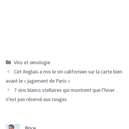
Catégories
Vins et œnologie
Navigation
Cet Anglais a mis le vin californien sur la carte bien
des
avant le « jugement de Paris »
articles
7 vins blancs stellaires qui montrent que l’hiver
n’est pas réservé aux rouges
Brice