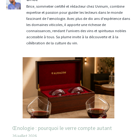
Brice, sommelier certifié et rédacteur chez Uvinum, combine
expertise et passion pour guider les lecteurs dans le monde
fascinant de l'œnologie. Avec plus de dix ans d'expérience dans
les domaines viticoles, il apporte une richesse de
connaissances, rendant l'univers des vins et spiritueux nobles
accessible à tous. Sa plume invite à la découverte et à la
célébration de la culture du vin.
Œnologie : pourquoi le verre compte autant
26 juillet 2026