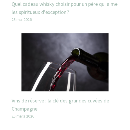
Quel cadeau whisky choisir pour un père qui aime
les spiritueux d’exception ?
23 mai 2026
Vins de réserve : la clé des grandes cuvées de
Champagne
25 mars 2026