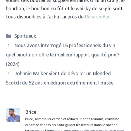
voulez des bouteilles supplémentaires d'Elijah Craig, le
bourbon, le bourbon en fût et le whisky de seigle sont
tous disponibles à l'achat auprès de
RéserveBar
.
Catégories
Spiritueux
Navigation
Nous avons interrogé 16 professionnels du vin :
des
quel pinot noir offre le meilleur rapport qualité-prix ?
articles
(2024)
Johnnie Walker vient de dévoiler un Blended
Scotch de 52 ans en édition extrêmement limitée
Brice
Brice, sommelier certifié et rédacteur chez Uvinum, combine
expertise et passion pour guider les lecteurs dans le monde
fascinant de l'œnologie. Avec plus de dix ans d'expérience dans