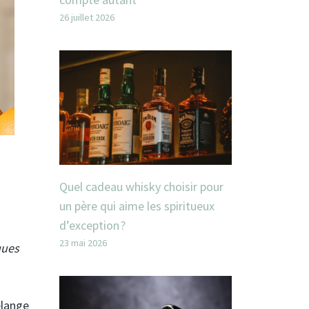
26 juillet 2026
Quel cadeau whisky choisir pour
un père qui aime les spiritueux
d’exception ?
23 mai 2026
ques
élange