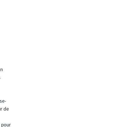
in
s
se-
r de
n pour