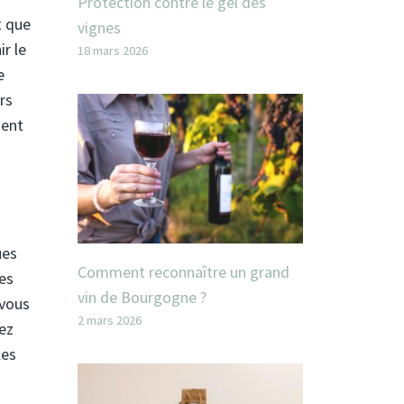
Protection contre le gel des
t que
vignes
ir le
18 mars 2026
e
rs
ment
ues
Comment reconnaître un grand
les
vin de Bourgogne ?
 vous
2 mars 2026
ez
les