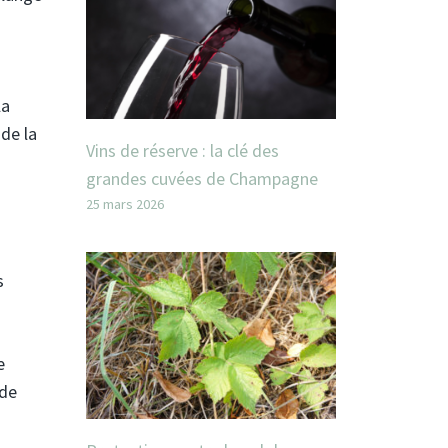
la
 de la
Vins de réserve : la clé des
grandes cuvées de Champagne
25 mars 2026
s
e
 de