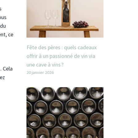
s
ous
 du
nt, ce
Fête des pères : quels cadeaux
offrir à un passionné de vin via
une cave à vins ?
. Cela
20 janvier 2026
yez