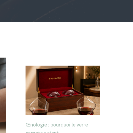
Œnologie : pourquoi le verre
compte autant