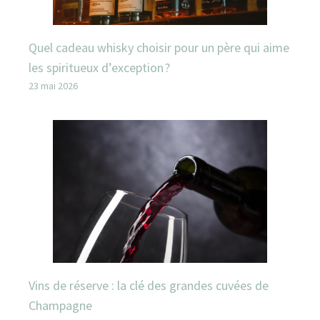
Quel cadeau whisky choisir pour un père qui aime
les spiritueux d’exception ?
23 mai 2026
Vins de réserve : la clé des grandes cuvées de
Champagne