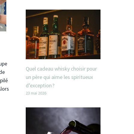
oupe
Quel cadeau whisky choisir pour
 de
un père qui aime les spiritueux
pilé
d’exception ?
Alors
23 mai 2026