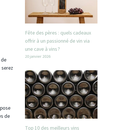
Fête des pères : quels cadeaux
offrir à un passionné de vin via
une cave à vins ?
20 janvier 2026
 de
s serez
ropose
es de
Top 10 des meilleurs vins