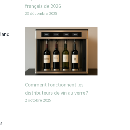
français de 2026
23 décembre 2025
yland
Comment fonctionnent les
distributeurs de vin au verre ?
2 octobre 2025
es