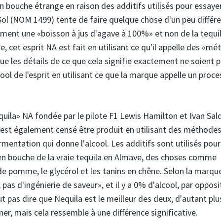
n bouche étrange en raison des additifs utilisés pour essaye
 Sol (NOM 1499) tente de faire quelque chose d'un peu différ
ement une «boisson à jus d'agave à 100%» et non de la tequi
, cet esprit NA est fait en utilisant ce qu'il appelle des «m
 que les détails de ce que cela signifie exactement ne soient 
lcool de l'esprit en utilisant ce que la marque appelle un proc
equila» NA fondée par le pilote F1 Lewis Hamilton et Ivan Sa
e est également censé être produit en utilisant des méthode
ermentation qui donne l'alcool. Les additifs sont utilisés pour
 en bouche de la vraie tequila en Almave, des choses comme
re de pomme, le glycérol et les tanins en chêne. Selon la marqu
, pas d'ingénierie de saveur», et il y a 0% d'alcool, par opposi
 pas dire que Nequila est le meilleur des deux, d'autant plu
er, mais cela ressemble à une différence significative.