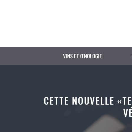
Aller
au
contenu
VINS ET ŒNOLOGIE
CETTE NOUVELLE «TE
V