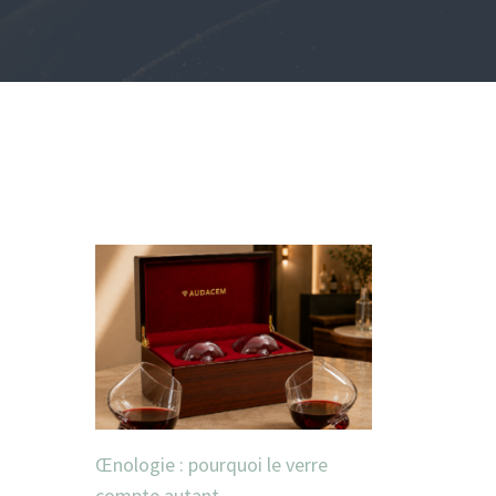
Œnologie : pourquoi le verre
compte autant