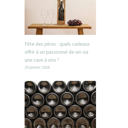
Fête des pères : quels cadeaux
offrir à un passionné de vin via
une cave à vins ?
20 janvier 2026