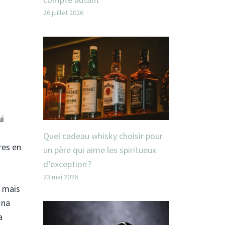
26 juillet 2026
ui
Quel cadeau whisky choisir pour
res en
un père qui aime les spiritueux
d’exception ?
23 mai 2026
, mais
 na
a