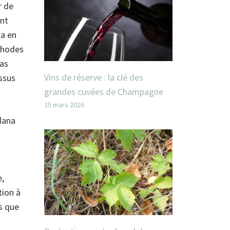
r de
ent
la en
éthodes
pas
Vins de réserve : la clé des
essus
grandes cuvées de Champagne
25 mars 2026
ldana
s
e,
tion à
s que