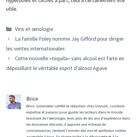
hyperboles et clichés à part, cela a certainement été
utile.
Catégories
Vins et œnologie
Navigation
La famille Foley nomme Jay Gifford pour diriger
des
les ventes internationales
articles
Cette nouvelle «tequila» sans alcool est faite en
dépouillant le véritable esprit d'alcool Agave
Brice
Brice, sommelier certifié et rédacteur chez Uvinum, combine
expertise et passion pour guider les lecteurs dans le monde
fascinant de l'œnologie. Avec plus de dix ans d'expérience dans
les domaines viticoles, il apporte une richesse de
connaissances, rendant l'univers des vins et spiritueux nobles
accessible à tous. Sa plume invite à la découverte et à la