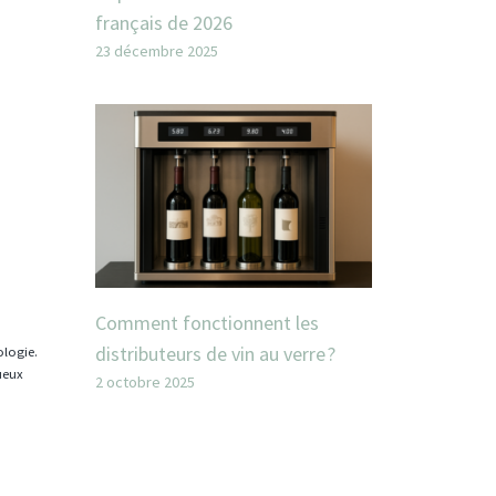
français de 2026
23 décembre 2025
Comment fonctionnent les
distributeurs de vin au verre ?
ologie.
tueux
2 octobre 2025