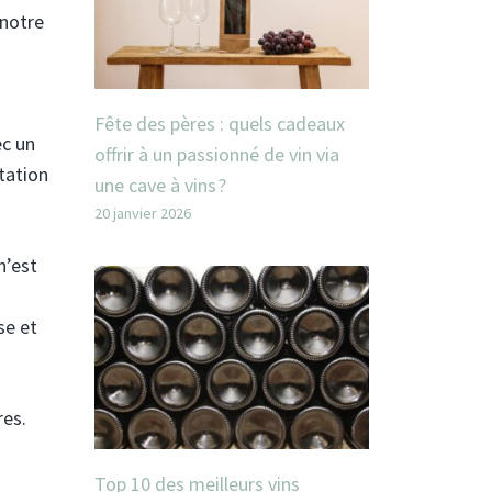
 notre
Fête des pères : quels cadeaux
ec un
offrir à un passionné de vin via
ntation
une cave à vins ?
20 janvier 2026
n’est
se et
res.
Top 10 des meilleurs vins