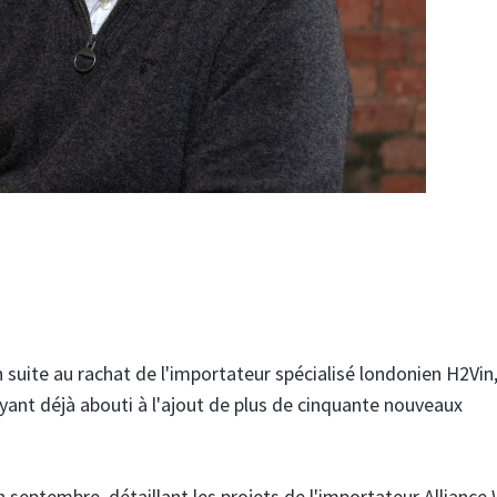
 suite au rachat de l'importateur spécialisé londonien H2Vin, 
yant déjà abouti à l'ajout de plus de cinquante nouveaux
n septembre, détaillant les projets de l'importateur Alliance