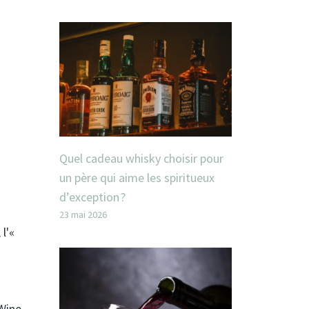
Quel cadeau whisky choisir pour
un père qui aime les spiritueux
d’exception ?
23 mai 2026
l'«
 Wine