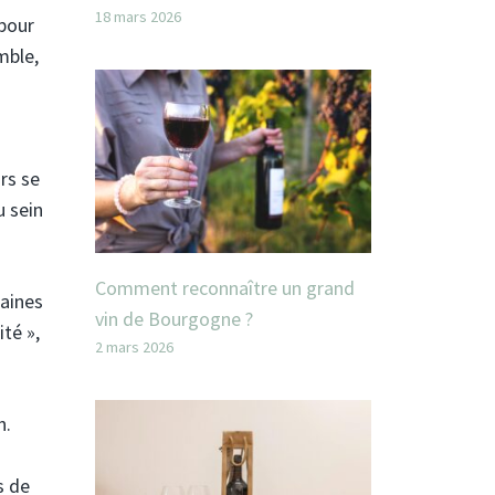
18 mars 2026
 pour
mble,
rs se
u sein
Comment reconnaître un grand
aines
vin de Bourgogne ?
té »,
2 mars 2026
n.
s de