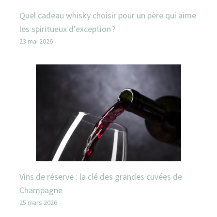
Quel cadeau whisky choisir pour un père qui aime
les spiritueux d’exception ?
23 mai 2026
Vins de réserve : la clé des grandes cuvées de
Champagne
25 mars 2026