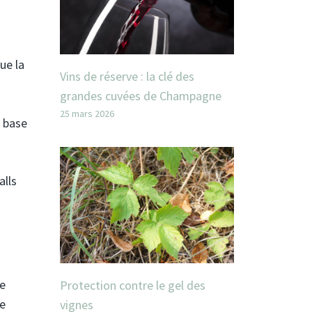
ue la
Vins de réserve : la clé des
grandes cuvées de Champagne
25 mars 2026
e base
alls
te
Protection contre le gel des
de
vignes