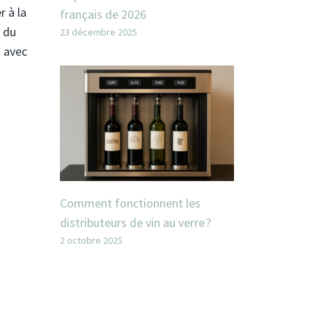
r à la
français de 2026
c du
23 décembre 2025
z avec
Comment fonctionnent les
distributeurs de vin au verre ?
2 octobre 2025