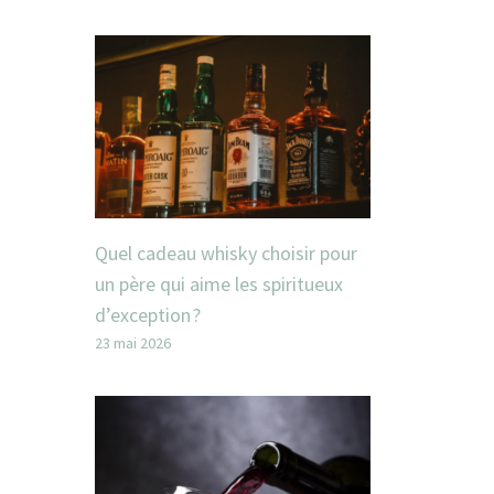
Quel cadeau whisky choisir pour
un père qui aime les spiritueux
d’exception ?
23 mai 2026