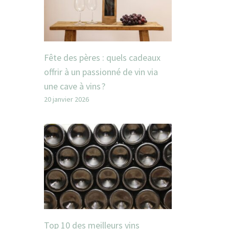
Fête des pères : quels cadeaux
offrir à un passionné de vin via
une cave à vins ?
20 janvier 2026
Top 10 des meilleurs vins