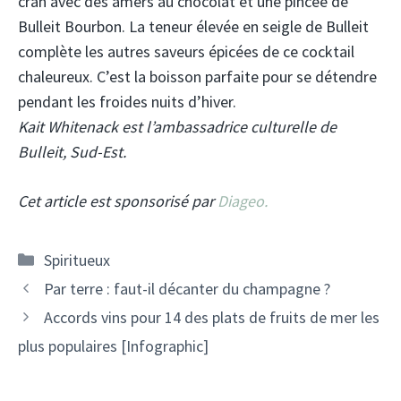
cran avec des amers au chocolat et une pincée de
Bulleit Bourbon. La teneur élevée en seigle de Bulleit
complète les autres saveurs épicées de ce cocktail
chaleureux. C’est la boisson parfaite pour se détendre
pendant les froides nuits d’hiver.
Kait Whitenack est l’ambassadrice culturelle de
Bulleit, Sud-Est.
Cet article est sponsorisé par
Diageo.
Catégories
Spiritueux
Navigation
Par terre : faut-il décanter du champagne ?
des
Accords vins pour 14 des plats de fruits de mer les
articles
plus populaires [Infographic]