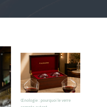
Œnologie : pourquoi le verre
compte autant