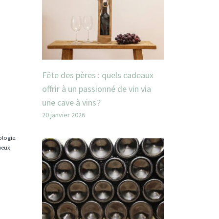
Fête des pères : quels cadeaux
offrir à un passionné de vin via
une cave à vins ?
20 janvier 2026
ologie.
tueux