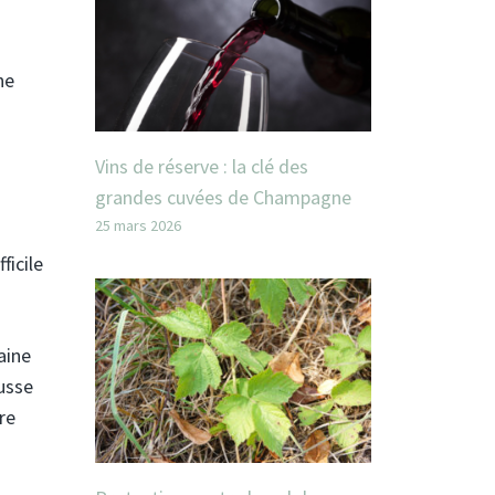
ne
Vins de réserve : la clé des
grandes cuvées de Champagne
25 mars 2026
icile
aine
usse
re