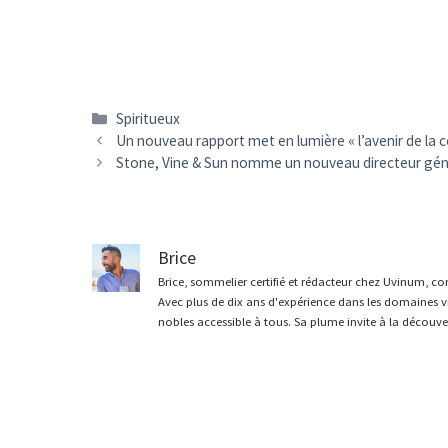
Catégories
Spiritueux
Navigation
Un nouveau rapport met en lumière « l’avenir de l
des
Stone, Vine & Sun nomme un nouveau directeur gén
articles
Brice
Brice, sommelier certifié et rédacteur chez Uvinum, co
Avec plus de dix ans d'expérience dans les domaines vit
nobles accessible à tous. Sa plume invite à la découvert