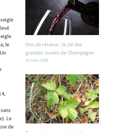
seigle
élevé
seigle
Vins de réserve : la clé des
a, le
grandes cuvées de Champagne
 Un
25 mars 2026
e
14,
e sans
e). Le
hose de