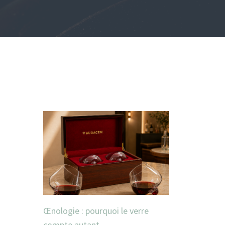
Œnologie : pourquoi le verre
compte autant