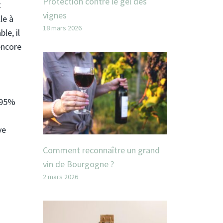
Protection contre le gel des
t
vignes
le à
18 mars 2026
le, il
encore
à 95%
ve
Comment reconnaître un grand
vin de Bourgogne ?
2 mars 2026