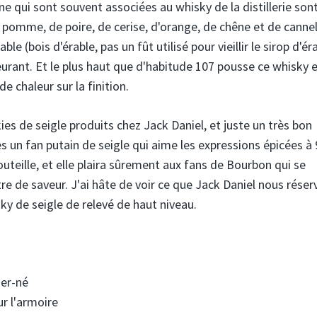
e qui sont souvent associées au whisky de la distillerie son
 pomme, de poire, de cerise, d'orange, de chêne et de cannel
le (bois d'érable, pas un fût utilisé pour vieillir le sirop d'érab
oeurant. Et le plus haut que d'habitude 107 pousse ce whisky 
e chaleur sur la finition.
kies de seigle produits chez Jack Daniel, et juste un très bon
s un fan putain de seigle qui aime les expressions épicées 
outeille, et elle plaira sûrement aux fans de Bourbon qui se
re de saveur. J'ai hâte de voir ce que Jack Daniel nous réser
sky de seigle de relevé de haut niveau.
ier-né
r l'armoire