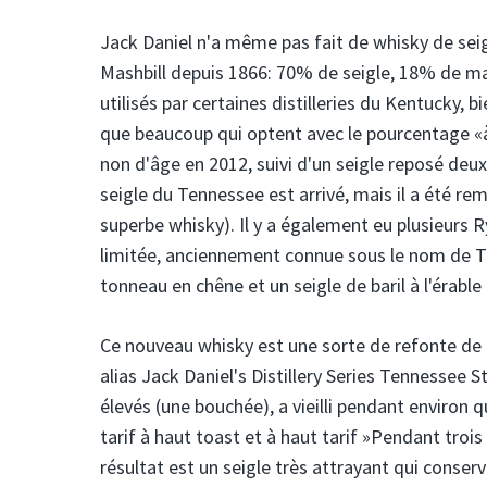
Jack Daniel n'a même pas fait de whisky de seigl
Mashbill depuis 1866: 70% de seigle, 18% de maï
utilisés par certaines distilleries du Kentucky, 
que beaucoup qui optent avec le pourcentage «à 
non d'âge en 2012, suivi d'un seigle reposé deux 
seigle du Tennessee est arrivé, mais il a été re
superbe whisky). Il y a également eu plusieurs Ry
limitée, anciennement connue sous le nom de Ten
tonneau en chêne et un seigle de baril à l'érable
Ce nouveau whisky est une sorte de refonte de cet
alias Jack Daniel's Distillery Series Tennessee 
élevés (une bouchée), a vieilli pendant environ q
tarif à haut toast et à haut tarif »Pendant troi
résultat est un seigle très attrayant qui conse