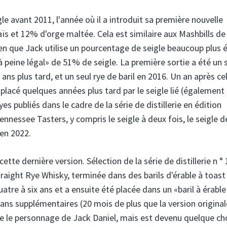
e avant 2011, l'année où il a introduit sa première nouvelle
s et 12% d'orge maltée. Cela est similaire aux Mashbills de 
bien que Jack utilise un pourcentage de seigle beaucoup plus 
peine légal» de 51% de seigle. La première sortie a été un 
ans plus tard, et un seul rye de baril en 2016. Un an après cel
mplacé quelques années plus tard par le seigle lié (également
es publiés dans le cadre de la série de distillerie en édition
nessee Tasters, y compris le seigle à deux fois, le seigle d
 en 2022.
te dernière version. Sélection de la série de distillerie n ° 
Straight Rye Whisky, terminée dans des barils d'érable à toast
uatre à six ans et a ensuite été placée dans un «baril à érabl
s ans supplémentaires (20 mois de plus que la version original
rve le personnage de Jack Daniel, mais est devenu quelque c