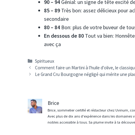
90 – 94
Génial: un signe de tête excité 
85 – 89
Très bon: assez délicieux pour a
secondaire
80 – 84
Bon: plus de votre buveur de tous 
En dessous de 80
Tout va bien:
Honnêtem
avec ça
Catégories
Spiritueux
Navigation
Comment faire un Martini à l'huile d'olive, le classiq
des
Le Grand Cru Bourgogne négligé qui mérite une pla
articles
Brice
Brice, sommelier certifié et rédacteur chez Uvinum, co
Avec plus de dix ans d'expérience dans les domaines vit
nobles accessible à tous. Sa plume invite à la découvert