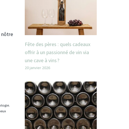
 nôtre
Fête des pères : quels cadeaux
offrir à un passionné de vin via
une cave à vins ?
20 janvier 2026
ologie.
tueux