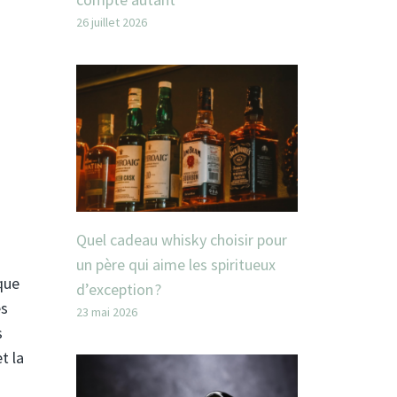
26 juillet 2026
Quel cadeau whisky choisir pour
un père qui aime les spiritueux
ique
d’exception ?
es
23 mai 2026
s
t la