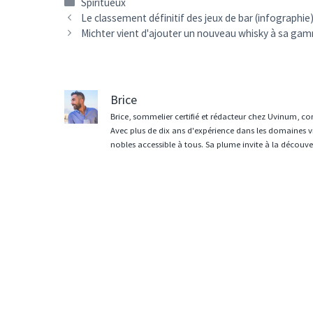
Catégories
Spiritueux
Navigation
Le classement définitif des jeux de bar (infographie
des
Michter vient d'ajouter un nouveau whisky à sa gamme
articles
Brice
Brice, sommelier certifié et rédacteur chez Uvinum, co
Avec plus de dix ans d'expérience dans les domaines vit
nobles accessible à tous. Sa plume invite à la découvert