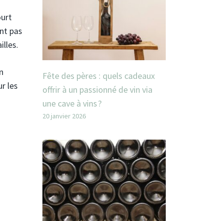
ourt
ont pas
illes.
n
Fête des pères : quels cadeaux
r les
offrir à un passionné de vin via
une cave à vins ?
20 janvier 2026