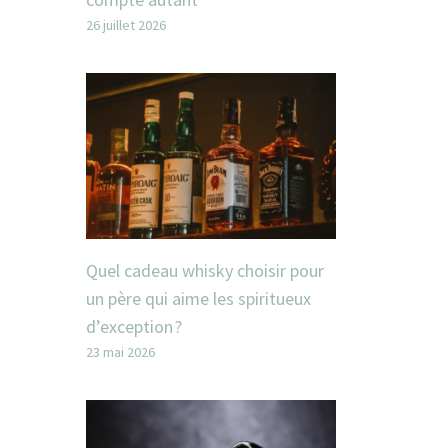
26 juillet 2026
Quel cadeau whisky choisir pour
un père qui aime les spiritueux
d’exception ?
23 mai 2026