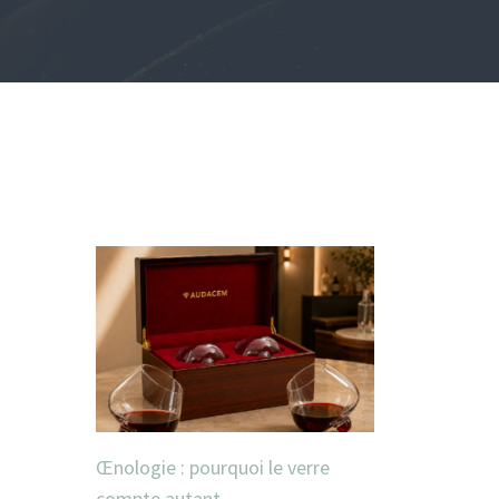
Œnologie : pourquoi le verre
compte autant