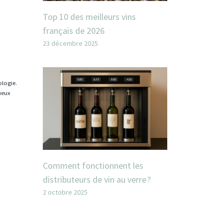
Top 10 des meilleurs vins
français de 2026
23 décembre 2025
ologie.
tueux
Comment fonctionnent les
distributeurs de vin au verre ?
2 octobre 2025