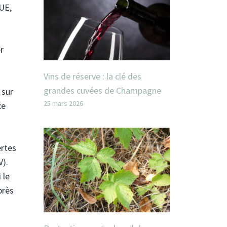
UE,
r
Vins de réserve : la clé des
grandes cuvées de Champagne
 sur
25 mars 2026
xe
ertes
V).
 le
près