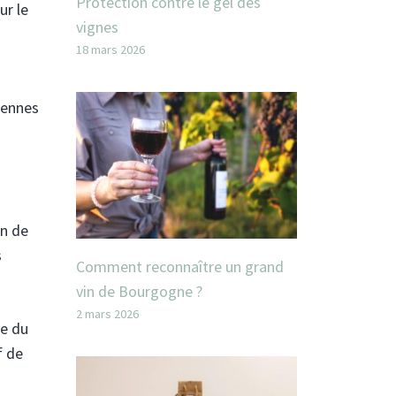
Protection contre le gel des
ur le
vignes
18 mars 2026
iennes
on de
s
Comment reconnaître un grand
vin de Bourgogne ?
2 mars 2026
ce du
f de