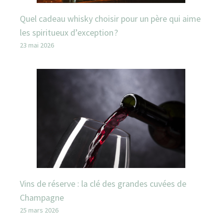
Quel cadeau whisky choisir pour un père qui aime
les spiritueux d’exception ?
23 mai 2026
Vins de réserve : la clé des grandes cuvées de
Champagne
25 mars 2026