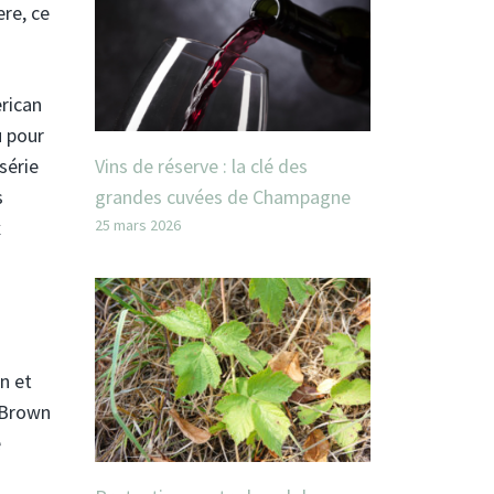
ere, ce
erican
u pour
Vins de réserve : la clé des
série
grandes cuvées de Champagne
s
25 mars 2026
x
n et
, Brown
e