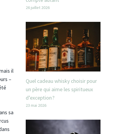
26 juillet 2026
mais il
eurs –
Quel cadeau whisky choisir pour
été
un père qui aime les spiritueux
d’exception ?
23 mai 2026
ans sa
rcus
 dans