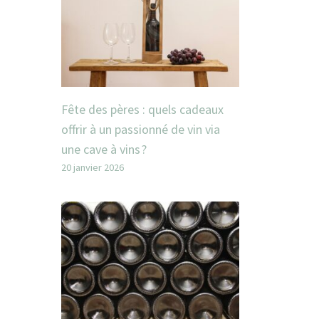
Fête des pères : quels cadeaux
offrir à un passionné de vin via
une cave à vins ?
20 janvier 2026