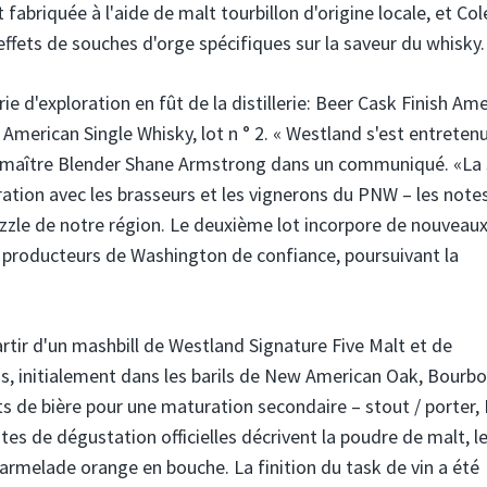
abriquée à l'aide de malt tourbillon d'origine locale, et Col
 effets de souches d'orge spécifiques sur la saveur du whisky.
e d'exploration en fût de la distillerie: Beer Cask Finish Am
h American Single Whisky, lot n ° 2. « Westland s'est entreten
 le maître Blender Shane Armstrong dans un communiqué. «La 
ration avec les brasseurs et les vignerons du PNW – les note
uzzle de notre région. Le deuxième lot incorpore de nouveau
de producteurs de Washington de confiance, poursuivant la
partir d'un mashbill de Westland Signature Five Malt et de
ans, initialement dans les barils de New American Oak, Bourbo
fûts de bière pour une maturation secondaire – stout / porter
tes de dégustation officielles décrivent la poudre de malt, l
rmelade orange en bouche. La finition du task de vin a été