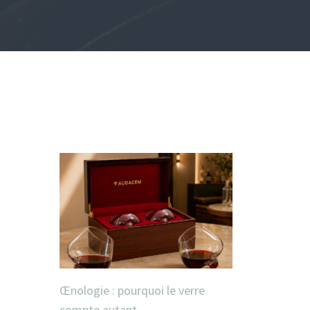
Œnologie : pourquoi le verre
compte autant