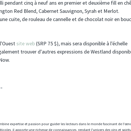
eilli pendant cinq à neuf ans en premier et deuxième fill en ch
ington Red Blend, Cabernet Sauvignon, Syrah et Merlot.
ne cuite, de rouleau de cannelle et de chocolat noir en bou
 l'Ouest
site web
(SRP 75 $), mais sera disponible à l'échelle
galement trouver d'autres expressions de Westland disponib
 Now.
''
mbine expertise et passion pour guider les lecteurs dans le monde fascinant de l'œn
icoles, il apporte une richesse de connaissances, rendant l'univers des vins et spiri