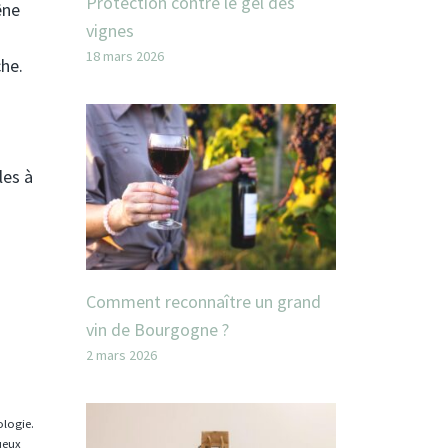
Protection contre le gel des
êne
vignes
18 mars 2026
che.
les à
Comment reconnaître un grand
vin de Bourgogne ?
2 mars 2026
ologie.
tueux