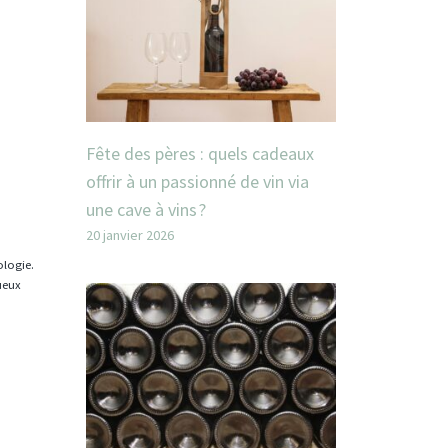
Fête des pères : quels cadeaux
offrir à un passionné de vin via
une cave à vins ?
20 janvier 2026
ologie.
tueux