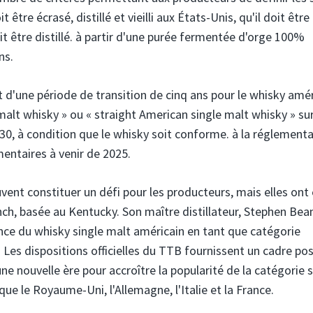
tre écrasé, distillé et vieilli aux États-Unis, qu'il doit être
doit être distillé. à partir d'une purée fermentée d'orge 100%
ns.
 d'une période de transition de cinq ans pour le whisky amér
malt whisky » ou « straight American single malt whisky » sur
2030, à condition que le whisky soit conforme. à la réglement
entaires à venir de 2025.
vent constituer un défi pour les producteurs, mais elles ont
anch, basée au Kentucky. Son maître distillateur, Stephen Bea
nce du whisky single malt américain en tant que catégorie
 Les dispositions officielles du TTB fournissent un cadre pos
une nouvelle ère pour accroître la popularité de la catégorie s
ue le Royaume-Uni, l'Allemagne, l'Italie et la France.