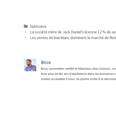
Catégories
Spiritueux
Navigation
La société mère de Jack Daniel's licencie 12 % de se
des
Les ventes de kiwi blanc dominent le marché de N
articles
Brice
Brice, sommelier certifié et rédacteur chez Uvinum, co
Avec plus de dix ans d'expérience dans les domaines vit
nobles accessible à tous. Sa plume invite à la découvert