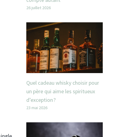
26 juillet 2026
Quel cadeau whisky choisir pour
un père qui aime les spiritueux
d’exception ?
23 mai 2026
single