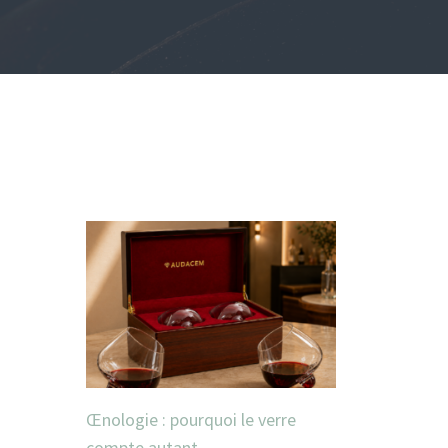
Œnologie : pourquoi le verre
compte autant