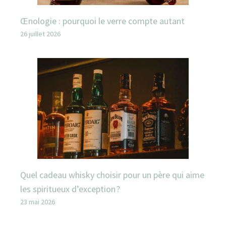
Œnologie : pourquoi le verre compte autant
26 juillet 2026
Quel cadeau whisky choisir pour un père qui aime
les spiritueux d’exception ?
23 mai 2026