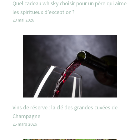
Quel cadeau whisky choisir pour un père qui aime
les spiritueux d’exception ?
23 mai 2026
Vins de réserve : la clé des grandes cuvées de
Champagne
25 mars 2026