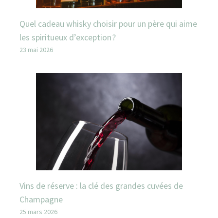
Quel cadeau whisky choisir pour un père qui aime
les spiritueux d’exception ?
23 mai 2026
Vins de réserve : la clé des grandes cuvées de
Champagne
25 mars 2026