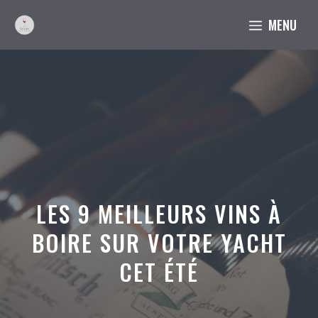
Aller
MENU
au
contenu
LES 9 MEILLEURS VINS À
BOIRE SUR VOTRE YACHT
CET ÉTÉ