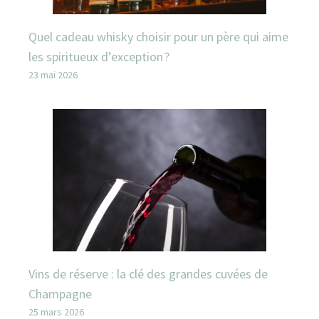
Quel cadeau whisky choisir pour un père qui aime
les spiritueux d’exception ?
23 mai 2026
Vins de réserve : la clé des grandes cuvées de
Champagne
25 mars 2026