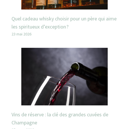
Quel cadeau whisky choisir pour un père qui aime
les spiritueux d’exception ?
23 mai 2026
Vins de réserve : la clé des grandes cuvées de
Champagne