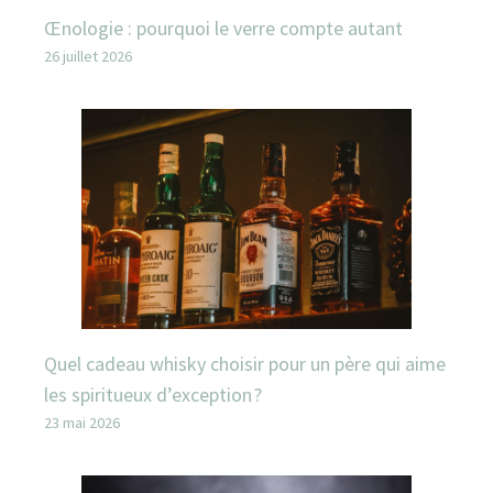
Œnologie : pourquoi le verre compte autant
26 juillet 2026
Quel cadeau whisky choisir pour un père qui aime
les spiritueux d’exception ?
23 mai 2026