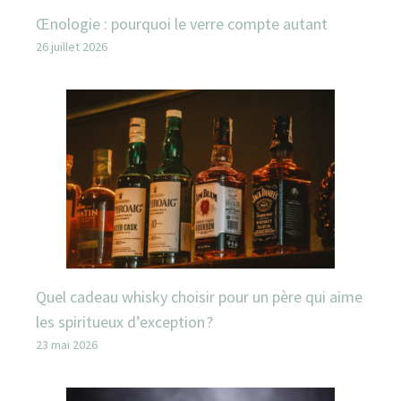
Œnologie : pourquoi le verre compte autant
26 juillet 2026
Quel cadeau whisky choisir pour un père qui aime
les spiritueux d’exception ?
23 mai 2026