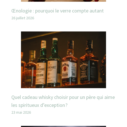
Œnologie : pourquoi le verre compte autant
26 juillet 2026
Quel cadeau whisky choisir pour un père qui aime
les spiritueux d’exception ?
23 mai 2026