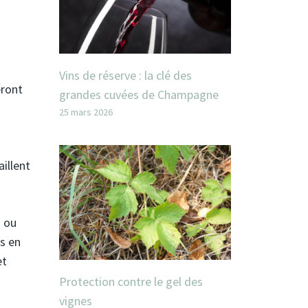
Vins de réserve : la clé des
eront
grandes cuvées de Champagne
25 mars 2026
illent
s ou
es en
et
Protection contre le gel des
vignes