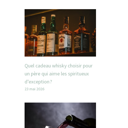
Quel cadeau whisky choisir pour
un père qui aime les spiritueux
d’exception ?
23 mai 2026