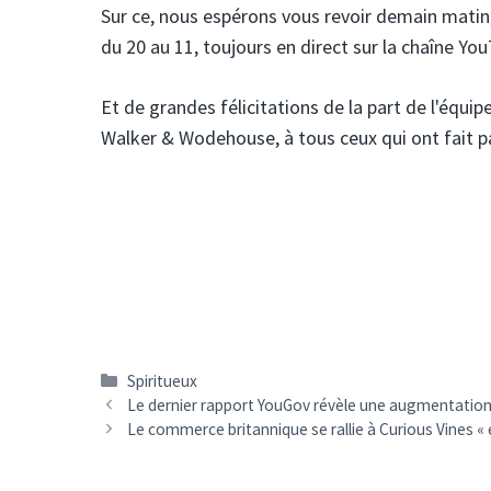
Sur ce, nous espérons vous revoir demain matin, 
du 20 au 11, toujours en direct sur la chaîne Yo
Et de grandes félicitations de la part de l'équ
Walker & Wodehouse, à tous ceux qui ont fait pa
Catégories
Spiritueux
Navigation
Le dernier rapport YouGov révèle une augmentatio
des
Le commerce britannique se rallie à Curious Vines « 
articles