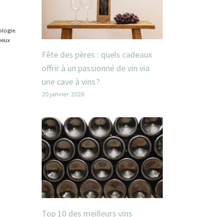
ologie.
tueux
Fête des pères : quels cadeaux
offrir à un passionné de vin via
une cave à vins ?
20 janvier 2026
Top 10 des meilleurs vins