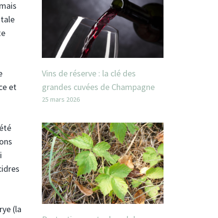
 mais
ntale
te
Vins de réserve : la clé des
e
grandes cuvées de Champagne
ce et
25 mars 2026
n
 été
ions
i
cidres
ye (la