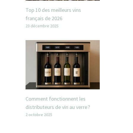
Top 10 des meilleurs vins
français de 2026
23 décembre 2025
Comment fonctionnent les
distributeurs de vin au verre ?
2 octobre 2025