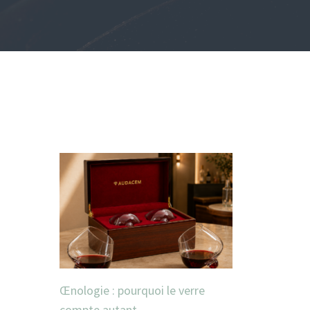
Œnologie : pourquoi le verre
compte autant