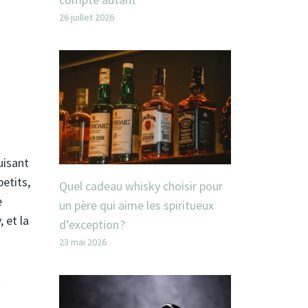
26 juillet 2026
uisant
etits,
Quel cadeau whisky choisir pour
e
un père qui aime les spiritueux
 et la
d’exception ?
23 mai 2026
t