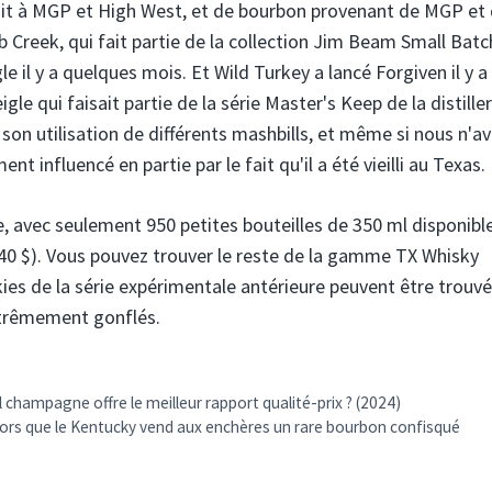
duit à MGP et High West, et de bourbon provenant de MGP et
b Creek, qui fait partie de la collection Jim Beam Small Batc
 il y a quelques mois. Et Wild Turkey a lancé Forgiven il y a
le qui faisait partie de la série Master's Keep de la distiller
son utilisation de différents mashbills, et même si nous n'a
t influencé en partie par le fait qu'il a été vieilli au Texas.
, avec seulement 950 petites bouteilles de 350 ml disponibl
F 40 $). Vous pouvez trouver le reste de la gamme TX Whisky
kies de la série expérimentale antérieure peuvent être trouvé
xtrêmement gonflés.
 champagne offre le meilleur rapport qualité-prix ? (2024)
lors que le Kentucky vend aux enchères un rare bourbon confisqué