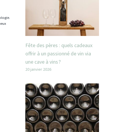
ologie.
tueux
Fête des pères : quels cadeaux
offrir à un passionné de vin via
une cave à vins ?
20 janvier 2026