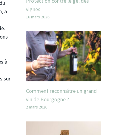
Protection contre le gel des
 du
vignes
h, a
18 mars 2026
ie.
vons
es à
s sur
Comment reconnaître un grand
vin de Bourgogne ?
2 mars 2026