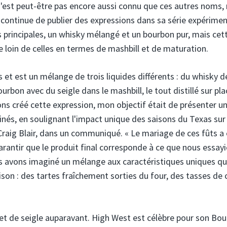
n'est peut-être pas encore aussi connu que ces autres noms,
e continue de publier des expressions dans sa série expérime
s principales, un whisky mélangé et un bourbon pur, mais cet
ne loin de celles en termes de mashbill et de maturation.
 et est un mélange de trois liquides différents : du whisky d
urbon avec du seigle dans le mashbill, le tout distillé sur pla
ons créé cette expression, mon objectif était de présenter u
inés, en soulignant l'impact unique des saisons du Texas sur
Craig Blair, dans un communiqué. « Le mariage de ces fûts a
rantir que le produit final corresponde à ce que nous essay
s avons imaginé un mélange aux caractéristiques uniques qu
son : des tartes fraîchement sorties du four, des tasses de 
 et de seigle auparavant. High West est célèbre pour son Bour