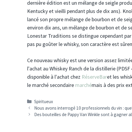
dernière édition est un mélange de seigle pro
Kentucky et vieilli pendant plus de dix ans). Kno
lancé son propre mélange de bourbon et de seigle
environ dix ans, un mélange de bourbon et de seig
Lonestar Traditions se distingue cependant par 
pas pu goûter le whisky, son caractère est sûremen
Ce nouveau whisky est une version assez limitée
l'achat au Whiskey Ranch de la distillerie (PDS
disponible à l'achat chez
RéserveBar
et les whis
le marché secondaire
marché
mais à des prix e
Catégories
Spiritueux
Navigation
Nous avons interrogé 10 professionnels du vin : quel
des
Des bouteilles de Pappy Van Winkle sont à gagner a
articles