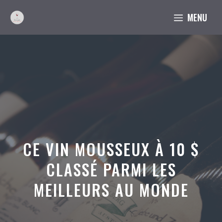
Aller
MENU
au
contenu
CE VIN MOUSSEUX À 10 $
CLASSÉ PARMI LES
MEILLEURS AU MONDE