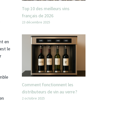
Top 10 des meilleurs vins
français de 2026
t
23 décembre 2025
nt en
est le
r
emble
Comment fonctionnent les
distributeurs de vin au verre ?
 en
2 octobre 2025