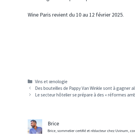
Wine Paris revient du 10 au 12 février 2025.
Catégories
Vins et œnologie
Navigation
Des bouteilles de Pappy Van Winkle sont à gagner a
des
Le secteur hôtelier se prépare à des « réformes amb
articles
Brice
Brice, sommelier certifié et rédacteur chez Uvinum, co