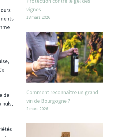
Protection contre le gel des
vignes
jours
18 mars 2026
ements
gamme
ise,
Ce
Comment reconnaître un grand
me de
vin de Bourgogne ?
 nuls,
2 mars 2026
riétés