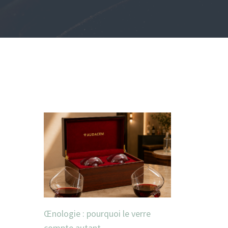
Œnologie : pourquoi le verre
compte autant