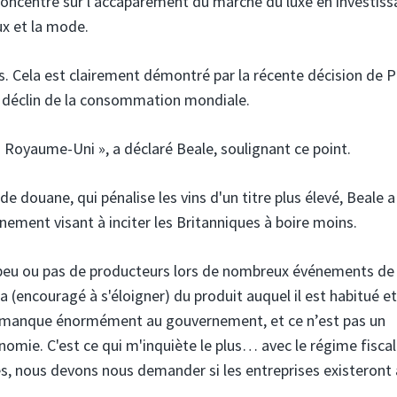
t concentré sur l'accaparement du marché du luxe en investiss
ux et la mode.
les. Cela est clairement démontré par la récente décision de 
au déclin de la consommation mondiale.
 Royaume-Uni », a déclaré Beale, soulignant ce point.
e douane, qui pénalise les vins d'un titre plus élevé, Beale a
nement visant à inciter les Britanniques à boire moins.
oir peu ou pas de producteurs lors de nombreux événements de
a (encouragé à s'éloigner) du produit auquel il est habitué et
i manque énormément au gouvernement, et ce n’est pas un
omie. C'est ce qui m'inquiète le plus… avec le régime fiscal
ises, nous devons nous demander si les entreprises existeront