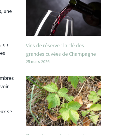
s, une
s en
Vins de réserve : la clé des
les
grandes cuvées de Champagne
25 mars 2026
embres
avoir
eux se