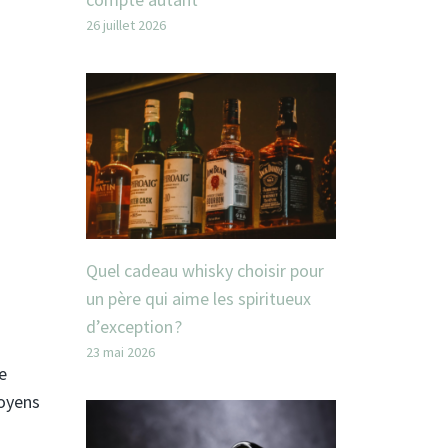
26 juillet 2026
Quel cadeau whisky choisir pour
un père qui aime les spiritueux
d’exception ?
23 mai 2026
e
moyens