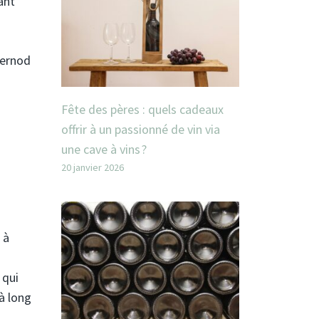
ant
Pernod
Fête des pères : quels cadeaux
offrir à un passionné de vin via
une cave à vins ?
20 janvier 2026
 à
 qui
 à long