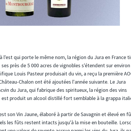
 à l'est qui porte le même nom, la région du Jura en France t
ses près de 5 000 acres de vignobles s'étendent sur environ
tifique Louis Pasteur produisait du vin, a reçu la première A
 Château-Chalon ont été ajoutées l'année suivante. Le Jura
in du Jura, qui fabrique des spiritueux, la région des vins
t produit un alcool distillé fort semblable à la grappa ital
a est son Vin Jaune, élaboré à partir de Savagnin et élevé en f
 les fûts restent intacts jusqu'à la mise en bouteille. Lors
nt une valeur de revente accrue parmi les vins du Jura, ils p