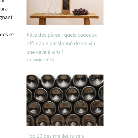
Jura
ignant
umes et
Fête des pères : quels cadeaux
offrir à un passionné de vin via
une cave à vins ?
20 janvier 2026
Top 10 des meilleurs vins