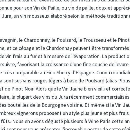
onnue pour son Vin de Paille, ou vin de paille, doux et appréci
du Jura, un vin mousseux élaboré selon la méthode traditionne
Savagnin, le Chardonnay, le Poulsard, le Trousseau et le Pinot
aune, et ce cépage et le Chardonnay peuvent être transformés
 de vin frais au fur et à mesure de l'évaporation. La producti
rsuivre, favorisant la croissance d'une fine couche de levure 
style très comparable au Fino Sherry d'Espagne. Connu mondia
ra sont ses vins rouges légers à base de Poulsard (alias Plou
 de Pinot Noir. Alors que le Vin Jaune bien vieilli et correc
aire, la plupart des vins du Jura récemment commercialisés
des bouteilles de la Bourgogne voisine. Et même si le Vin Ja
nombreux vignerons proposent un style plus jeune et plus frais
 fûts. Nous en avons dégusté plusieurs à Wine Paris cette a
oici sept pour vous présenter l’incroyable nectar de cette rég