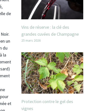
é,
lle de
Vins de réserve : la clé des
grandes cuvées de Champagne
 Noir.
25 mars 2026
 en un
on du
à la
lement
ssard)
tement
une
 pour
Protection contre le gel des
nnée et
vignes
ion