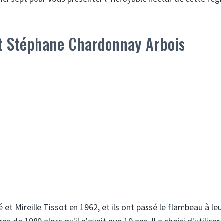
et Stéphane Chardonnay Arbois
t Mireille Tissot en 1962, et ils ont passé le flambeau à leur
de 1989 alors qu'il n'avait que 19 ans. Il a choisi d'utiliser 