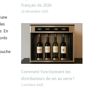
français de 2026
23 décembre 2025
'une
des
e. En
borés
bouche
Comment fonctionnent les
distributeurs de vin au verre ?
2 octobre 2025