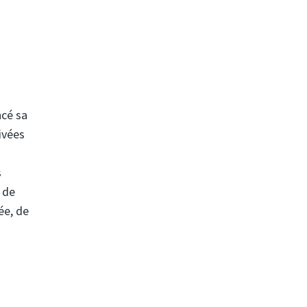
ncé sa
ivées
s
 de
ée, de