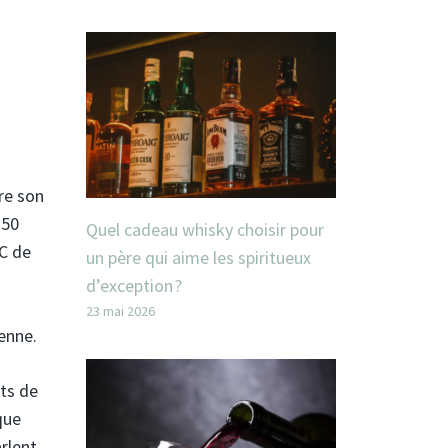
ire son
 50
Quel cadeau whisky choisir pour
OC de
un père qui aime les spiritueux
d’exception ?
23 mai 2026
ienne.
ûts de
que
arlent