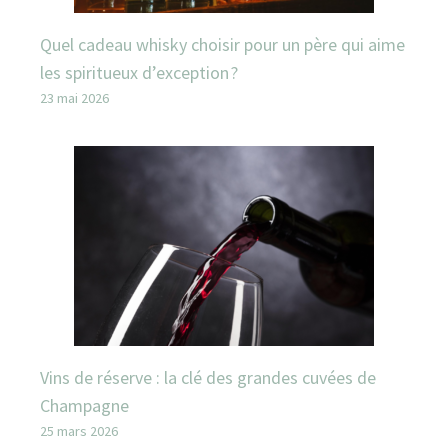
Quel cadeau whisky choisir pour un père qui aime
les spiritueux d’exception ?
23 mai 2026
Vins de réserve : la clé des grandes cuvées de
Champagne
25 mars 2026