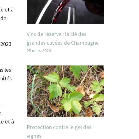
e et à
 de
Vins de réserve : la clé des
grandes cuvées de Champagne
n 2023
25 mars 2026
s les
unités
n
n
ce et à
Protection contre le gel des
vignes