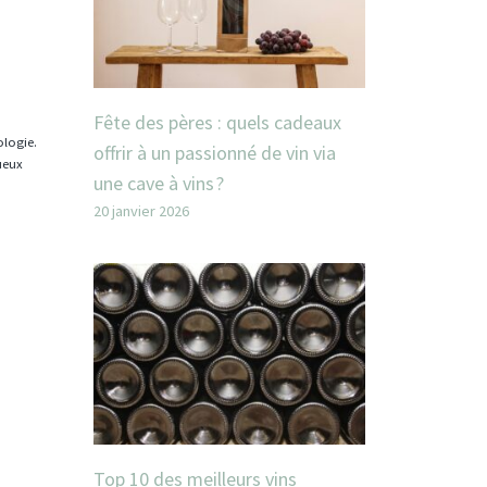
Fête des pères : quels cadeaux
ologie.
offrir à un passionné de vin via
tueux
une cave à vins ?
20 janvier 2026
Top 10 des meilleurs vins