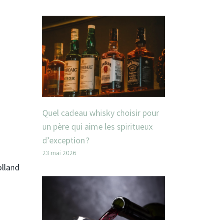
Quel cadeau whisky choisir pour
un père qui aime les spiritueux
d’exception ?
23 mai 2026
olland